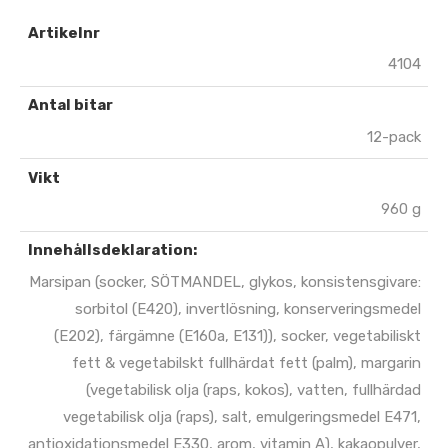
Artikelnr
4104
Antal bitar
12-pack
Vikt
960 g
Innehållsdeklaration:
Marsipan (socker, SÖTMANDEL, glykos, konsistensgivare:
sorbitol (E420), invertlösning, konserveringsmedel
(E202), färgämne (E160a, E131)), socker, vegetabiliskt
fett & vegetabilskt fullhärdat fett (palm), margarin
(vegetabilisk olja (raps, kokos), vatten, fullhärdad
vegetabilisk olja (raps), salt, emulgeringsmedel E471,
antioxidationsmedel E330, arom, vitamin A), kakaopulver,