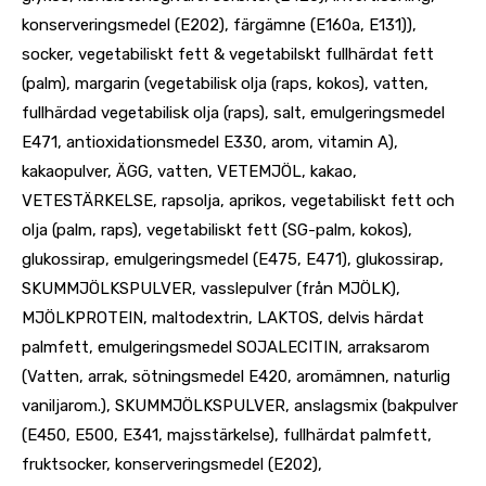
konserveringsmedel (E202), färgämne (E160a, E131)),
socker, vegetabiliskt fett & vegetabilskt fullhärdat fett
(palm), margarin (vegetabilisk olja (raps, kokos), vatten,
fullhärdad vegetabilisk olja (raps), salt, emulgeringsmedel
E471, antioxidationsmedel E330, arom, vitamin A),
kakaopulver, ÄGG, vatten, VETEMJÖL, kakao,
VETESTÄRKELSE, rapsolja, aprikos, vegetabiliskt fett och
olja (palm, raps), vegetabiliskt fett (SG-palm, kokos),
glukossirap, emulgeringsmedel (E475, E471), glukossirap,
SKUMMJÖLKSPULVER, vasslepulver (från MJÖLK),
MJÖLKPROTEIN, maltodextrin, LAKTOS, delvis härdat
palmfett, emulgeringsmedel SOJALECITIN, arraksarom
(Vatten, arrak, sötningsmedel E420, aromämnen, naturlig
vaniljarom.), SKUMMJÖLKSPULVER, anslagsmix (bakpulver
(E450, E500, E341, majsstärkelse), fullhärdat palmfett,
fruktsocker, konserveringsmedel (E202),