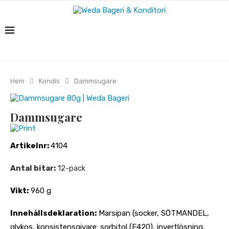
Hem
Kondis
Dammsugare
Dammsugare
Print
Artikelnr:
4104
Antal bitar:
12-pack
Vikt:
960 g
Innehållsdeklaration:
Marsipan (socker, SÖTMANDEL,
glykos, konsistensgivare: sorbitol (E420), invertlösning,