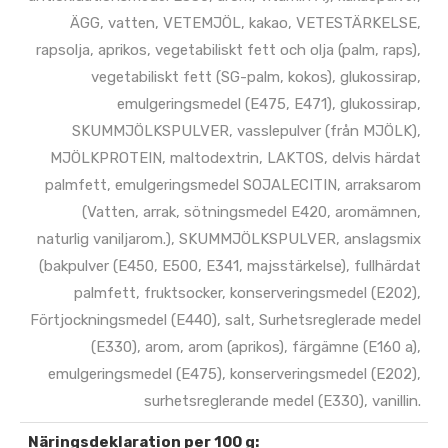
ÄGG, vatten, VETEMJÖL, kakao, VETESTÄRKELSE,
rapsolja, aprikos, vegetabiliskt fett och olja (palm, raps),
vegetabiliskt fett (SG-palm, kokos), glukossirap,
emulgeringsmedel (E475, E471), glukossirap,
SKUMMJÖLKSPULVER, vasslepulver (från MJÖLK),
MJÖLKPROTEIN, maltodextrin, LAKTOS, delvis härdat
palmfett, emulgeringsmedel SOJALECITIN, arraksarom
(Vatten, arrak, sötningsmedel E420, aromämnen,
naturlig vaniljarom.), SKUMMJÖLKSPULVER, anslagsmix
(bakpulver (E450, E500, E341, majsstärkelse), fullhärdat
palmfett, fruktsocker, konserveringsmedel (E202),
Förtjockningsmedel (E440), salt, Surhetsreglerade medel
(E330), arom, arom (aprikos), färgämne (E160 a),
emulgeringsmedel (E475), konserveringsmedel (E202),
surhetsreglerande medel (E330), vanillin.
Näringsdeklaration per 100 g: