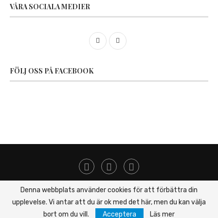
VÅRA SOCIALA MEDIER
FÖLJ OSS PÅ FACEBOOK
Denna webbplats använder cookies för att förbättra din
upplevelse. Vi antar att du är ok med det här, men du kan välja
© 2020 | Wedabageri.se | All Right Reserved | Designed and Developed
by
WebForce.se
bort om du vill.
Acceptera
Läs mer