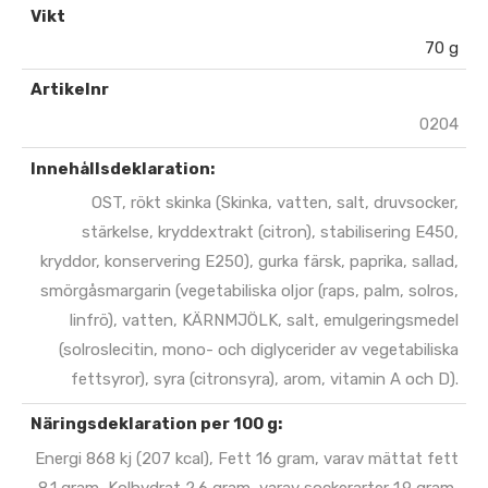
Vikt
70 g
Artikelnr
0204
Innehållsdeklaration:
OST, rökt skinka (Skinka, vatten, salt, druvsocker,
stärkelse, kryddextrakt (citron), stabilisering E450,
kryddor, konservering E250), gurka färsk, paprika, sallad,
smörgåsmargarin (vegetabiliska oljor (raps, palm, solros,
linfrö), vatten, KÄRNMJÖLK, salt, emulgeringsmedel
(solroslecitin, mono- och diglycerider av vegetabiliska
fettsyror), syra (citronsyra), arom, vitamin A och D).
Näringsdeklaration per 100 g:
Energi 868 kj (207 kcal), Fett 16 gram, varav mättat fett
8.1 gram, Kolhydrat 2.6 gram, varav sockerarter 1.9 gram,