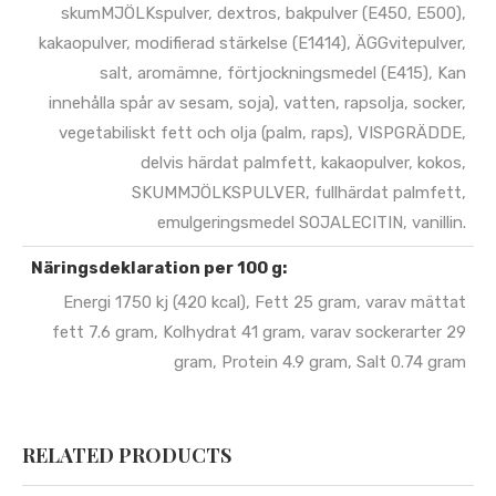
skumMJÖLKspulver, dextros, bakpulver (E450, E500),
kakaopulver, modifierad stärkelse (E1414), ÄGGvitepulver,
salt, aromämne, förtjockningsmedel (E415), Kan
innehålla spår av sesam, soja), vatten, rapsolja, socker,
vegetabiliskt fett och olja (palm, raps), VISPGRÄDDE,
delvis härdat palmfett, kakaopulver, kokos,
SKUMMJÖLKSPULVER, fullhärdat palmfett,
emulgeringsmedel SOJALECITIN, vanillin.
Näringsdeklaration per 100 g:
Energi 1750 kj (420 kcal), Fett 25 gram, varav mättat
fett 7.6 gram, Kolhydrat 41 gram, varav sockerarter 29
gram, Protein 4.9 gram, Salt 0.74 gram
RELATED PRODUCTS