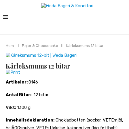
Hem
Pajer & Cheesecake
Kärleksmums 12 bitar
Kärleksmums 12 bitar
Print
Artikelnr:
0146
Antal Bitar:
12 bitar
Vikt:
1300 g
Innehållsdeklaration:
Chokladbotten (socker, VETEmjöl,
helÄGGspulver, VETEstärkelse, kakaopulver (låg fetthalt),