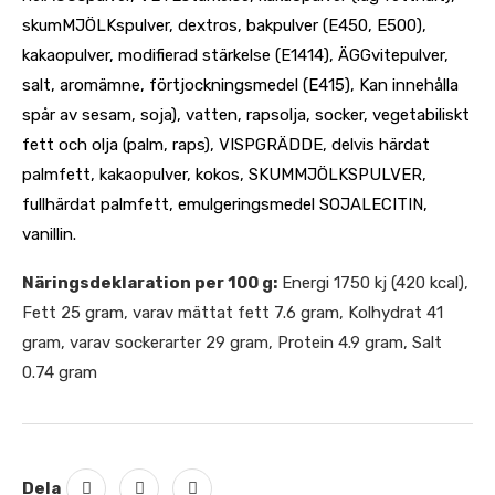
skumMJÖLKspulver, dextros, bakpulver (E450, E500),
kakaopulver, modifierad stärkelse (E1414), ÄGGvitepulver,
salt, aromämne, förtjockningsmedel (E415), Kan innehålla
spår av sesam, soja), vatten, rapsolja, socker, vegetabiliskt
fett och olja (palm, raps), VISPGRÄDDE, delvis härdat
palmfett, kakaopulver, kokos, SKUMMJÖLKSPULVER,
fullhärdat palmfett, emulgeringsmedel SOJALECITIN,
vanillin.
Näringsdeklaration per 100 g:
Energi 1750 kj (420 kcal),
Fett 25 gram, varav mättat fett 7.6 gram, Kolhydrat 41
gram, varav sockerarter 29 gram, Protein 4.9 gram, Salt
0.74 gram
Dela