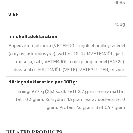
0085
Vikt
450g
Innehållsdeklaration:
Bagerivetemjöl extra (VETEMJÖL, mjölbehandlingsmedel
(amylas, askorbinsyra)), vatten, DURUMVETEMJÖL, jäst,
rapsolja, salt, VETEMJÖL, emulgeringsmedel (E472e),
druvsocker, MALTMJÖL (VETE), VETEGLUTEN, enzym.
Näringsdeklaration per 100 g:
Energi 977 kj (233 kcal), Fett 2.2 gram, varav mättat
fett 0.3 gram, Kolhydrat 43 gram, varav sockerarter 0
gram, Protein 7.6 gram, Salt 0.97 gram
RELATED PRODUCTS