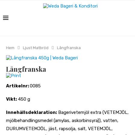
Hem
Ljust Matbröd
Långfranska
Långfranska
Print
Artikelnr:
0085
Vikt:
450 g
Innehållsdeklaration:
Bagerivetemjöl extra (VETEMJÖL,
mjölbehandlingsmedel (amylas, askorbinsyra)), vatten,
DURUMVETEMJÖL, jäst, rapsolja, salt, VETEMJÖL,