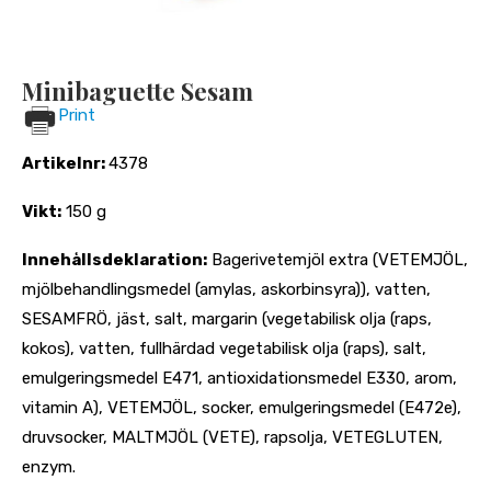
Minibaguette Sesam
Print
Artikelnr:
4378
Vikt:
150 g
Innehållsdeklaration:
Bagerivetemjöl extra (VETEMJÖL,
mjölbehandlingsmedel (amylas, askorbinsyra)), vatten,
SESAMFRÖ, jäst, salt, margarin (vegetabilisk olja (raps,
kokos), vatten, fullhärdad vegetabilisk olja (raps), salt,
emulgeringsmedel E471, antioxidationsmedel E330, arom,
vitamin A), VETEMJÖL, socker, emulgeringsmedel (E472e),
druvsocker, MALTMJÖL (VETE), rapsolja, VETEGLUTEN,
enzym.