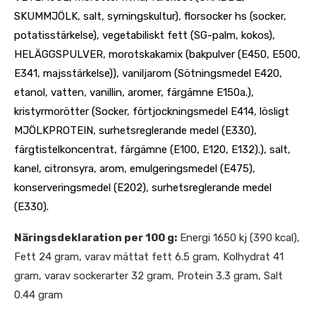
SKUMMJÖLK, salt, syrningskultur), florsocker hs (socker,
potatisstärkelse), vegetabiliskt fett (SG-palm, kokos),
HELÄGGSPULVER, morotskakamix (bakpulver (E450, E500,
E341, majsstärkelse)), vaniljarom (Sötningsmedel E420,
etanol, vatten, vanillin, aromer, färgämne E150a.),
kristyrmorötter (Socker, förtjockningsmedel E414, lösligt
MJÖLKPROTEIN, surhetsreglerande medel (E330),
färgtistelkoncentrat, färgämne (E100, E120, E132).), salt,
kanel, citronsyra, arom, emulgeringsmedel (E475),
konserveringsmedel (E202), surhetsreglerande medel
(E330).
Näringsdeklaration per 100 g:
Energi 1650 kj (390 kcal),
Fett 24 gram, varav mättat fett 6.5 gram, Kolhydrat 41
gram, varav sockerarter 32 gram, Protein 3.3 gram, Salt
0.44 gram