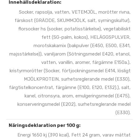
Innehållsdeklaration:
Socker, rapsolja, vatten, VETEMJÖL, morötter rivna,
färskost (GRÄDDE, SKUMMJÖLK, salt, syrningskultur),
florsocker hs (socker, potatisstärkelse), vegetabiliskt
fett (SG-palm, kokos), HELÄGGSPULVER,
morotskakamix (bakpulver (E450, E500, E341,
majsstärkelse)), vaniljarom (Sötningsmedel E420, etanol,
vatten, vanillin, aromer, färgämne E150a.),
kristyrmorötter (Socker, förtjockningsmedel E414, lösligt
MJÖLKPROTEIN, surhetsreglerande medel (E330),
färgtistelkoncentrat, färgämne (E100, E120, E132).), salt,
kanel, citronsyra, arom, emulgeringsmedel (E475),
konserveringsmedel (E202), surhetsreglerande medel
(E330).
Näringsdeklaration per 100 g:
Energi 1650 kj (390 kcal), Fett 24 gram, varav mättat