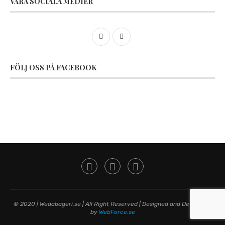
VÅRA SOCIALA MEDIER
FÖLJ OSS PÅ FACEBOOK
© 2020 | Wedabageri.se | All Right Reserved | Designed and Developed
by
WebForce.se