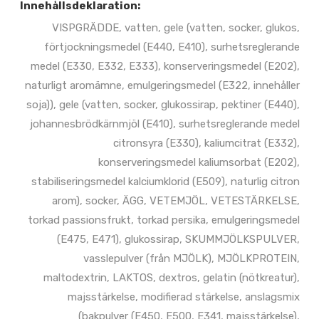
Innehållsdeklaration:
VISPGRÄDDE, vatten, gele (vatten, socker, glukos,
förtjockningsmedel (E440, E410), surhetsreglerande
medel (E330, E332, E333), konserveringsmedel (E202),
naturligt aromämne, emulgeringsmedel (E322, innehåller
soja)), gele (vatten, socker, glukossirap, pektiner (E440),
johannesbrödkärnmjöl (E410), surhetsreglerande medel
citronsyra (E330), kaliumcitrat (E332),
konserveringsmedel kaliumsorbat (E202),
stabiliseringsmedel kalciumklorid (E509), naturlig citron
arom), socker, ÄGG, VETEMJÖL, VETESTÄRKELSE,
torkad passionsfrukt, torkad persika, emulgeringsmedel
(E475, E471), glukossirap, SKUMMJÖLKSPULVER,
vasslepulver (från MJÖLK), MJÖLKPROTEIN,
maltodextrin, LAKTOS, dextros, gelatin (nötkreatur),
majsstärkelse, modifierad stärkelse, anslagsmix
(bakpulver (E450, E500, E341, majsstärkelse),