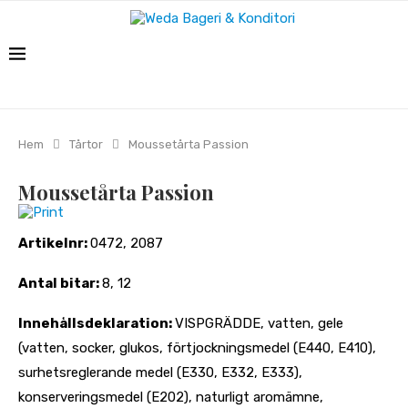
Hem
Tårtor
Moussetårta Passion
Moussetårta Passion
Print
Artikelnr:
0472, 2087
Antal bitar:
8, 12
Innehållsdeklaration:
VISPGRÄDDE, vatten, gele
(vatten, socker, glukos, förtjockningsmedel (E440, E410),
surhetsreglerande medel (E330, E332, E333),
konserveringsmedel (E202), naturligt aromämne,