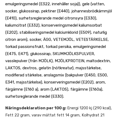
emulgeringsmedel (E322, innehåller soja)), gele (vatten,
socker, glukossirap, pektiner (E440), johannesbrödkärnmjöl
(E410), surhetsreglerande medel citronsyra (E330),
kaliumcitrat (E332), konserveringsmedel kaliumsorbat
(E202), stabiliseringsmedel kalciumklorid (E509), naturlig
citron arom), socker, ÄGG, VETEMJÖL, VETESTÄRKELSE,
torkad passionsfrukt, torkad persika, emulgeringsmedel
(E475, E471), glukossirap, SKUMMJÖLKSPULVER,
vasslepulver (från MJÖLK), MJÖLKPROTEIN, maltodextrin,
LAKTOS, dextros, gelatin (nötkreatur), majsstärkelse,
modifierad stärkelse, anslagsmix (bakpulver (E450, E500,
E341, majsstärkelse), konserveringsmedel (E202), arom,
färgämne (E160 a), arom (LAKTOS), färgämne (E160a),
surhetsreglerande medel (E330).
Näringsdeklaration per 100 g:
Energi 1200 kj (290 kcal),
Fett 22 gram, varav mättat fett 14 gram, Kolhydrat 21