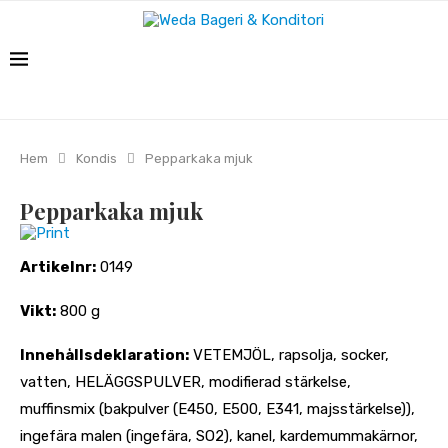
Hem
Kondis
Pepparkaka mjuk
Pepparkaka mjuk
Print
Artikelnr:
0149
Vikt:
800 g
Innehållsdeklaration:
VETEMJÖL, rapsolja, socker,
vatten, HELÄGGSPULVER, modifierad stärkelse,
muffinsmix (bakpulver (E450, E500, E341, majsstärkelse)),
ingefära malen (ingefära, SO2), kanel, kardemummakärnor,