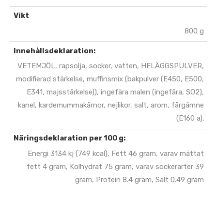
Vikt
800 g
Innehållsdeklaration:
VETEMJÖL, rapsolja, socker, vatten, HELÄGGSPULVER,
modifierad stärkelse, muffinsmix (bakpulver (E450, E500,
E341, majsstärkelse)), ingefära malen (ingefära, SO2),
kanel, kardemummakärnor, nejlikor, salt, arom, färgämne
(E160 a).
Näringsdeklaration per 100 g:
Energi 3134 kj (749 kcal), Fett 46 gram, varav mättat
fett 4 gram, Kolhydrat 75 gram, varav sockerarter 39
gram, Protein 8.4 gram, Salt 0.49 gram