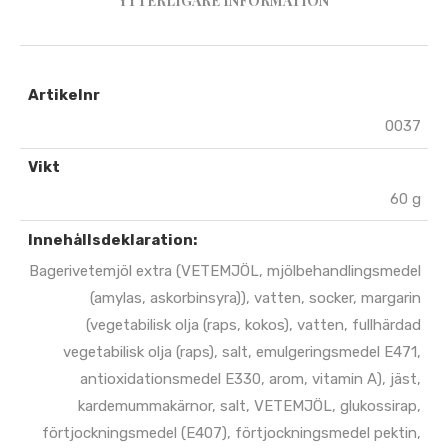
YTTERLIGARE INFORMATION
Artikelnr
0037
Vikt
60 g
Innehållsdeklaration:
Bagerivetemjöl extra (VETEMJÖL, mjölbehandlingsmedel
(amylas, askorbinsyra)), vatten, socker, margarin
(vegetabilisk olja (raps, kokos), vatten, fullhärdad
vegetabilisk olja (raps), salt, emulgeringsmedel E471,
antioxidationsmedel E330, arom, vitamin A), jäst,
kardemummakärnor, salt, VETEMJÖL, glukossirap,
förtjockningsmedel (E407), förtjockningsmedel pektin,