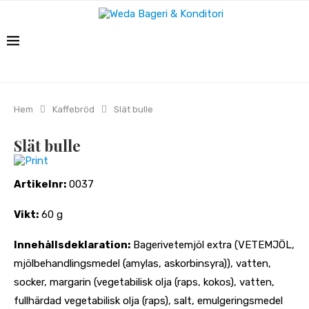
Hem
Kaffebröd
Slät bulle
Slät bulle
Print
Artikelnr:
0037
Vikt:
60 g
Innehållsdeklaration:
Bagerivetemjöl extra (VETEMJÖL,
mjölbehandlingsmedel (amylas, askorbinsyra)), vatten,
socker, margarin (vegetabilisk olja (raps, kokos), vatten,
fullhärdad vegetabilisk olja (raps), salt, emulgeringsmedel