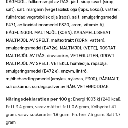
RÅGMJÖL, fullkornsmjöl av RÅG, jäst, sirap svart (sirap,
salt), salt, margarin (vegetabilisk olja (raps, kokos), vatten,
fullhärdad vegetabilisk olja (raps), salt, emulgeringsmedel
E471, antioxidationsmedel E330, arom, vitamin A),
RÅGFLINGOR, MALTMJÖL (KORN), KARAMELLISERAT
MALTMJÖL AV SPELT, maltextrakt (KORN, vatten),
emulgeringsmedel (E472e), MALTMJÖL (VETE), ROSTAT
MALTMJÖL AV RÅG, druvsocker, VETEGLUTEN, GROVT
MALTMJÖL AV SPELT, VETEKLI, humleolja, rapsolja,
emulgeringsmedel (E472 e), enzym, linfrö,
mjölbehandlingsmedel (amylas, xylanas, E300), RÅGMALT,
solroskärnor, surdegspulver av RÅG, VETEGRODDAR.
Näringsdeklaration per 100 g:
Energi 1003 kj (240 kcal),
Fett 3.4 gram, varav mättat fett 0.6 gram, Kolhydrat 41
gram, varav sockerarter 1.8 gram, Protein 7.5 gram, Salt 1.7
gram