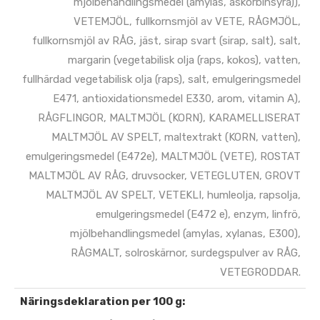
mjölbehandlingsmedel (amylas, askorbinsyra)),
VETEMJÖL, fullkornsmjöl av VETE, RÅGMJÖL,
fullkornsmjöl av RÅG, jäst, sirap svart (sirap, salt), salt,
margarin (vegetabilisk olja (raps, kokos), vatten,
fullhärdad vegetabilisk olja (raps), salt, emulgeringsmedel
E471, antioxidationsmedel E330, arom, vitamin A),
RÅGFLINGOR, MALTMJÖL (KORN), KARAMELLISERAT
MALTMJÖL AV SPELT, maltextrakt (KORN, vatten),
emulgeringsmedel (E472e), MALTMJÖL (VETE), ROSTAT
MALTMJÖL AV RÅG, druvsocker, VETEGLUTEN, GROVT
MALTMJÖL AV SPELT, VETEKLI, humleolja, rapsolja,
emulgeringsmedel (E472 e), enzym, linfrö,
mjölbehandlingsmedel (amylas, xylanas, E300),
RÅGMALT, solroskärnor, surdegspulver av RÅG,
VETEGRODDAR.
Näringsdeklaration per 100 g: