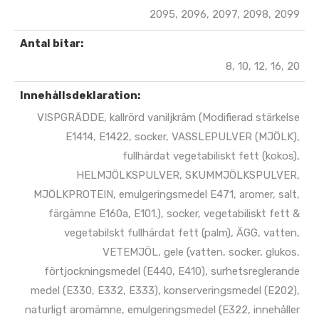
2095, 2096, 2097, 2098, 2099
Antal bitar:
8, 10, 12, 16, 20
Innehållsdeklaration:
VISPGRÄDDE, kallrörd vaniljkräm (Modifierad stärkelse
E1414, E1422, socker, VASSLEPULVER (MJÖLK),
fullhärdat vegetabiliskt fett (kokos),
HELMJÖLKSPULVER, SKUMMJÖLKSPULVER,
MJÖLKPROTEIN, emulgeringsmedel E471, aromer, salt,
färgämne E160a, E101.), socker, vegetabiliskt fett &
vegetabilskt fullhärdat fett (palm), ÄGG, vatten,
VETEMJÖL, gele (vatten, socker, glukos,
förtjockningsmedel (E440, E410), surhetsreglerande
medel (E330, E332, E333), konserveringsmedel (E202),
naturligt aromämne, emulgeringsmedel (E322, innehåller