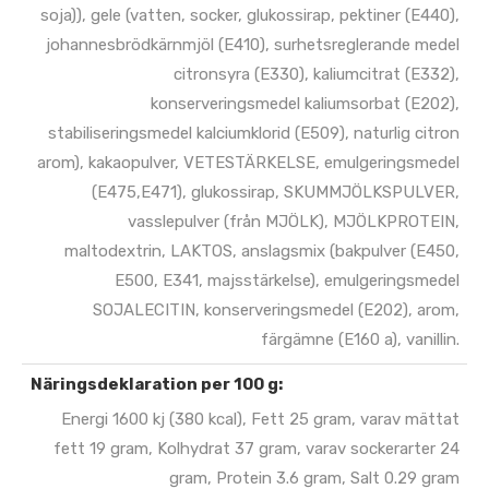
soja)), gele (vatten, socker, glukossirap, pektiner (E440),
johannesbrödkärnmjöl (E410), surhetsreglerande medel
citronsyra (E330), kaliumcitrat (E332),
konserveringsmedel kaliumsorbat (E202),
stabiliseringsmedel kalciumklorid (E509), naturlig citron
arom), kakaopulver, VETESTÄRKELSE, emulgeringsmedel
(E475,E471), glukossirap, SKUMMJÖLKSPULVER,
vasslepulver (från MJÖLK), MJÖLKPROTEIN,
maltodextrin, LAKTOS, anslagsmix (bakpulver (E450,
E500, E341, majsstärkelse), emulgeringsmedel
SOJALECITIN, konserveringsmedel (E202), arom,
färgämne (E160 a), vanillin.
Näringsdeklaration per 100 g:
Energi 1600 kj (380 kcal), Fett 25 gram, varav mättat
fett 19 gram, Kolhydrat 37 gram, varav sockerarter 24
gram, Protein 3.6 gram, Salt 0.29 gram