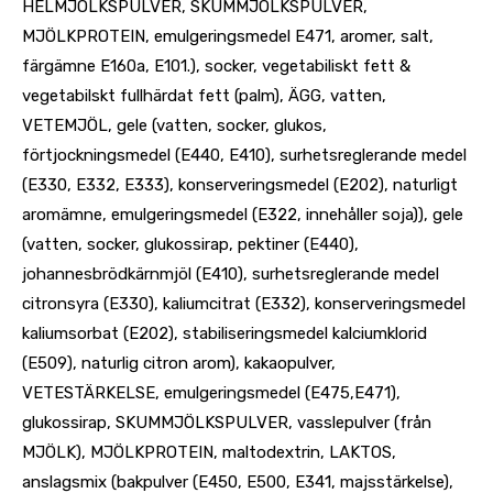
HELMJÖLKSPULVER, SKUMMJÖLKSPULVER,
MJÖLKPROTEIN, emulgeringsmedel E471, aromer, salt,
färgämne E160a, E101.), socker, vegetabiliskt fett &
vegetabilskt fullhärdat fett (palm), ÄGG, vatten,
VETEMJÖL, gele (vatten, socker, glukos,
förtjockningsmedel (E440, E410), surhetsreglerande medel
(E330, E332, E333), konserveringsmedel (E202), naturligt
aromämne, emulgeringsmedel (E322, innehåller soja)), gele
(vatten, socker, glukossirap, pektiner (E440),
johannesbrödkärnmjöl (E410), surhetsreglerande medel
citronsyra (E330), kaliumcitrat (E332), konserveringsmedel
kaliumsorbat (E202), stabiliseringsmedel kalciumklorid
(E509), naturlig citron arom), kakaopulver,
VETESTÄRKELSE, emulgeringsmedel (E475,E471),
glukossirap, SKUMMJÖLKSPULVER, vasslepulver (från
MJÖLK), MJÖLKPROTEIN, maltodextrin, LAKTOS,
anslagsmix (bakpulver (E450, E500, E341, majsstärkelse),