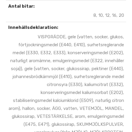
Antal bitar:
8, 10, 12, 16, 20
Innehållsdeklaration:
VISPGRÄDDE, gele (vatten, socker, glukos,
förtjockningsmedel (E440, E410), surhetsreglerande
medel (E330, E332, E333), konserveringsmedel (E202),
naturligt aromämne, emulgeringsmedel (E322, innehåller
soja)), gele (vatten, socker, glukossirap, pektiner (E440),
johannesbrödkärnmjöl (E410), surhetsreglerande medel
citronsyra (E330), kaliumcitrat (E332),
konserveringsmedel kaliumsorbat (E202),
stabiliseringsmedel kalciumklorid (E509), naturlig citron
arom), hallon, socker, ÄGG, vatten, VETEMJÖL, MANDEL,
glukossirap, VETESTÄRKELSE, arom, emulgeringsmedel
(E475, E471), glukossirap, SKUMMJÖLKSPULVER,