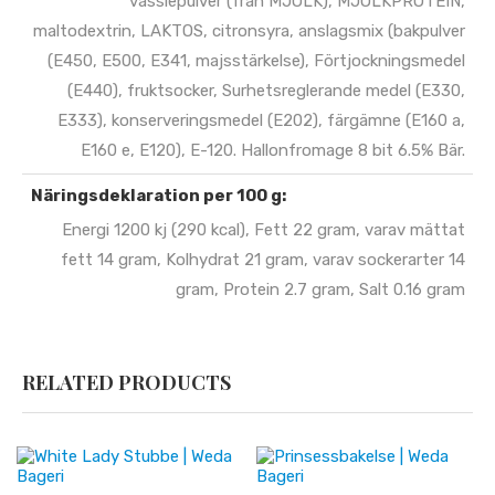
vasslepulver (från MJÖLK), MJÖLKPROTEIN,
maltodextrin, LAKTOS, citronsyra, anslagsmix (bakpulver
(E450, E500, E341, majsstärkelse), Förtjockningsmedel
(E440), fruktsocker, Surhetsreglerande medel (E330,
E333), konserveringsmedel (E202), färgämne (E160 a,
E160 e, E120), E-120. Hallonfromage 8 bit 6.5% Bär.
Näringsdeklaration per 100 g:
Energi 1200 kj (290 kcal), Fett 22 gram, varav mättat
fett 14 gram, Kolhydrat 21 gram, varav sockerarter 14
gram, Protein 2.7 gram, Salt 0.16 gram
RELATED PRODUCTS