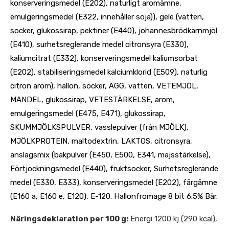
konserveringsmedel (E202), naturligt aromämne,
emulgeringsmedel (E322, innehåller soja)), gele (vatten,
socker, glukossirap, pektiner (E440), johannesbrödkärnmjöl
(E410), surhetsreglerande medel citronsyra (E330),
kaliumcitrat (E332), konserveringsmedel kaliumsorbat
(E202), stabiliseringsmedel kalciumklorid (E509), naturlig
citron arom), hallon, socker, ÄGG, vatten, VETEMJÖL,
MANDEL, glukossirap, VETESTÄRKELSE, arom,
emulgeringsmedel (E475, E471), glukossirap,
SKUMMJÖLKSPULVER, vasslepulver (från MJÖLK),
MJÖLKPROTEIN, maltodextrin, LAKTOS, citronsyra,
anslagsmix (bakpulver (E450, E500, E341, majsstärkelse),
Förtjockningsmedel (E440), fruktsocker, Surhetsreglerande
medel (E330, E333), konserveringsmedel (E202), färgämne
(E160 a, E160 e, E120), E-120. Hallonfromage 8 bit 6.5% Bär.
Näringsdeklaration per 100 g:
Energi 1200 kj (290 kcal),