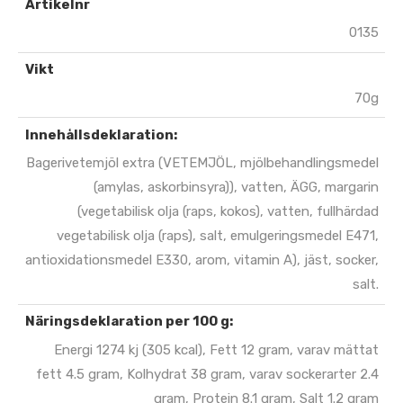
Artikelnr
0135
Vikt
70g
Innehållsdeklaration:
Bagerivetemjöl extra (VETEMJÖL, mjölbehandlingsmedel
(amylas, askorbinsyra)), vatten, ÄGG, margarin
(vegetabilisk olja (raps, kokos), vatten, fullhärdad
vegetabilisk olja (raps), salt, emulgeringsmedel E471,
antioxidationsmedel E330, arom, vitamin A), jäst, socker,
salt.
Näringsdeklaration per 100 g:
Energi 1274 kj (305 kcal), Fett 12 gram, varav mättat
fett 4.5 gram, Kolhydrat 38 gram, varav sockerarter 2.4
gram, Protein 8.1 gram, Salt 1.2 gram