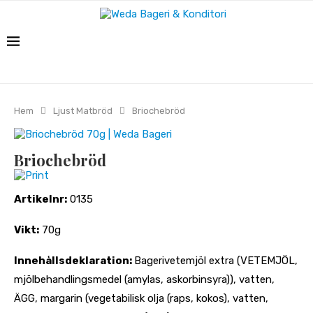
Hem
Ljust Matbröd
Briochebröd
Briochebröd
Print
Artikelnr:
0135
Vikt:
70g
Innehållsdeklaration:
Bagerivetemjöl extra (VETEMJÖL,
mjölbehandlingsmedel (amylas, askorbinsyra)), vatten,
ÄGG, margarin (vegetabilisk olja (raps, kokos), vatten,