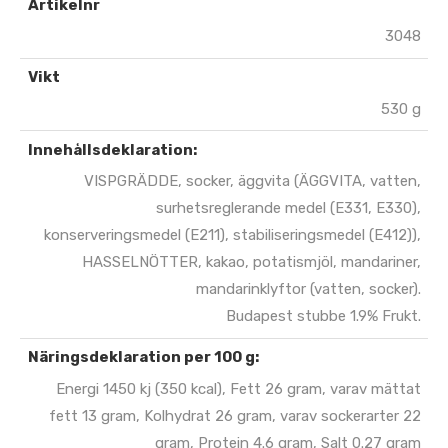
Artikelnr
3048
Vikt
530 g
Innehållsdeklaration:
VISPGRÄDDE, socker, äggvita (ÄGGVITA, vatten,
surhetsreglerande medel (E331, E330),
konserveringsmedel (E211), stabiliseringsmedel (E412)),
HASSELNÖTTER, kakao, potatismjöl, mandariner,
mandarinklyftor (vatten, socker).
Budapest stubbe 1.9% Frukt.
Näringsdeklaration per 100 g:
Energi 1450 kj (350 kcal), Fett 26 gram, varav mättat
fett 13 gram, Kolhydrat 26 gram, varav sockerarter 22
gram, Protein 4.6 gram, Salt 0.27 gram