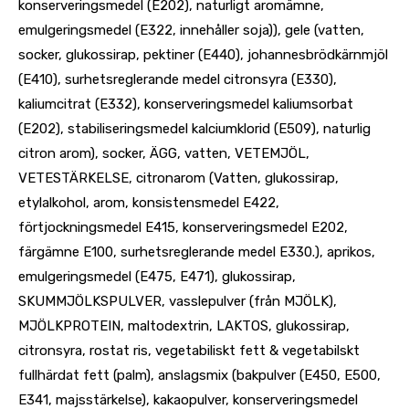
konserveringsmedel (E202), naturligt aromämne,
emulgeringsmedel (E322, innehåller soja)), gele (vatten,
socker, glukossirap, pektiner (E440), johannesbrödkärnmjöl
(E410), surhetsreglerande medel citronsyra (E330),
kaliumcitrat (E332), konserveringsmedel kaliumsorbat
(E202), stabiliseringsmedel kalciumklorid (E509), naturlig
citron arom), socker, ÄGG, vatten, VETEMJÖL,
VETESTÄRKELSE, citronarom (Vatten, glukossirap,
etylalkohol, arom, konsistensmedel E422,
förtjockningsmedel E415, konserveringsmedel E202,
färgämne E100, surhetsreglerande medel E330.), aprikos,
emulgeringsmedel (E475, E471), glukossirap,
SKUMMJÖLKSPULVER, vasslepulver (från MJÖLK),
MJÖLKPROTEIN, maltodextrin, LAKTOS, glukossirap,
citronsyra, rostat ris, vegetabiliskt fett & vegetabilskt
fullhärdat fett (palm), anslagsmix (bakpulver (E450, E500,
E341, majsstärkelse), kakaopulver, konserveringsmedel