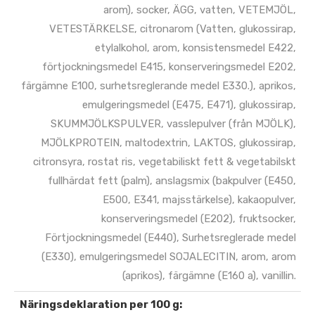
arom), socker, ÄGG, vatten, VETEMJÖL,
VETESTÄRKELSE, citronarom (Vatten, glukossirap,
etylalkohol, arom, konsistensmedel E422,
förtjockningsmedel E415, konserveringsmedel E202,
färgämne E100, surhetsreglerande medel E330.), aprikos,
emulgeringsmedel (E475, E471), glukossirap,
SKUMMJÖLKSPULVER, vasslepulver (från MJÖLK),
MJÖLKPROTEIN, maltodextrin, LAKTOS, glukossirap,
citronsyra, rostat ris, vegetabiliskt fett & vegetabilskt
fullhärdat fett (palm), anslagsmix (bakpulver (E450,
E500, E341, majsstärkelse), kakaopulver,
konserveringsmedel (E202), fruktsocker,
Förtjockningsmedel (E440), Surhetsreglerade medel
(E330), emulgeringsmedel SOJALECITIN, arom, arom
(aprikos), färgämne (E160 a), vanillin.
Näringsdeklaration per 100 g: