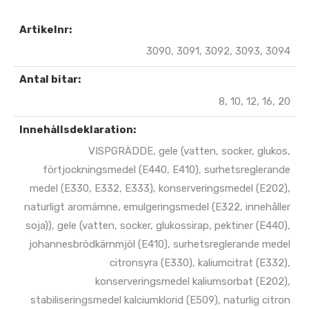
Artikelnr:
3090, 3091, 3092, 3093, 3094
Antal bitar:
8, 10, 12, 16, 20
Innehållsdeklaration:
VISPGRÄDDE, gele (vatten, socker, glukos,
förtjockningsmedel (E440, E410), surhetsreglerande
medel (E330, E332, E333), konserveringsmedel (E202),
naturligt aromämne, emulgeringsmedel (E322, innehåller
soja)), gele (vatten, socker, glukossirap, pektiner (E440),
johannesbrödkärnmjöl (E410), surhetsreglerande medel
citronsyra (E330), kaliumcitrat (E332),
konserveringsmedel kaliumsorbat (E202),
stabiliseringsmedel kalciumklorid (E509), naturlig citron