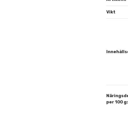
Vikt
Innehålls
Näringsd
per 100 g: