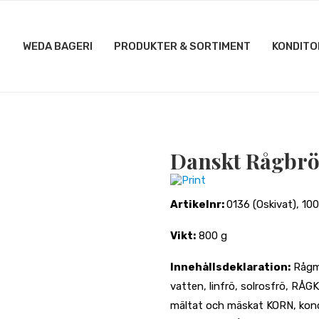
WEDA BAGERI
PRODUKTER & SORTIMENT
KONDITO
Danskt Rågbr
Print
Artikelnr:
0136 (Oskivat), 100
Vikt:
800 g
Innehållsdeklaration:
Rågmj
vatten, linfrö, solrosfrö, R
mältat och mäskat KORN, koncen