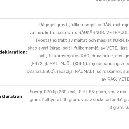
Rågmjöl grovt (fullkornsmjöl av RÅG, maltmjö
vatten, linfrö, solrosfrö, RÅGKÄRNOR, VETEMJÖL
(Rostat extrakt av mältat och mäskat KORN, k
sirap svart (sirap, salt), fullkornsmjöl av VETE, jä
deklaration:
salt, fullkornsmjöl av RÅG, druvsocker, emulg
(E472 e), MALTMJÖL (KORN), mjölbehandlingsmed
xylanas,E300), rapsolja, RÅGMALT, solroskärnor, su
av RÅG, VET
Energi 1170 kj (280 kcal), Fett 8.9 gram, varav mät
eklaration
gram, Kolhydrat 40 gram, varav sockerarter 4.6 gr
8 gram, S