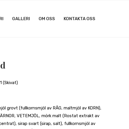
RI
GALLERI
OM OSS
KONTAKTA OSS
öd
1 (Skivat)
öl grovt (fullkornsmjöl av RÅG, maltmjöl av KORN),
ÅGKÄRNOR, VETEMJÖL, mörk malt (Rostat extrakt av
trat), sirap svart (sirap, salt), fullkornsmjöl av