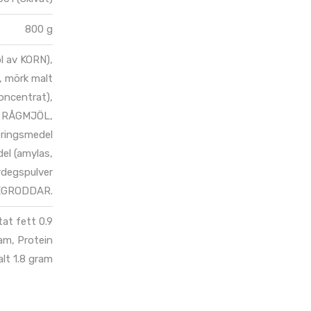
800 g
l av KORN),
, mörk malt
oncentrat),
st, RÅGMJÖL,
eringsmedel
el (amylas,
rdegspulver
EGRODDAR.
tat fett 0.9
am, Protein
alt 1.8 gram