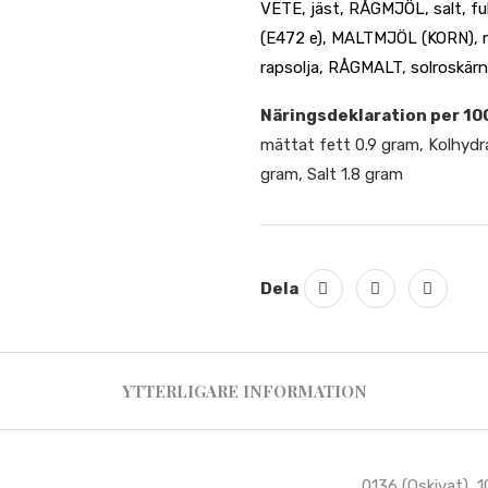
VETE, jäst, RÅGMJÖL, salt, fu
(E472 e), MALTMJÖL (KORN), m
rapsolja, RÅGMALT, solroskä
Näringsdeklaration per 100
mättat fett 0.9 gram, Kolhydr
gram, Salt 1.8 gram
Dela
YTTERLIGARE INFORMATION
0136 (Oskivat), 1