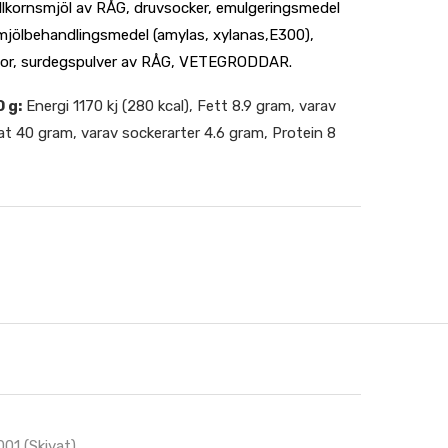
llkornsmjöl av RÅG, druvsocker, emulgeringsmedel
jölbehandlingsmedel (amylas, xylanas,E300),
rnor, surdegspulver av RÅG, VETEGRODDAR.
 g:
Energi 1170 kj (280 kcal), Fett 8.9 gram, varav
at 40 gram, varav sockerarter 4.6 gram, Protein 8
001 (Skivat)