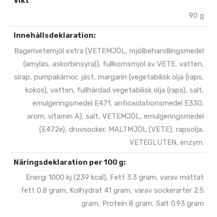
Vikt
90 g
Innehållsdeklaration:
Bagerivetemjöl extra (VETEMJÖL, mjölbehandlingsmedel
(amylas, askorbinsyra)), fullkornsmjöl av VETE, vatten,
sirap, pumpakärnor, jäst, margarin (vegetabilisk olja (raps,
kokos), vatten, fullhärdad vegetabilisk olja (raps), salt,
emulgeringsmedel E471, antioxidationsmedel E330,
arom, vitamin A), salt, VETEMJÖL, emulgeringsmedel
(E472e), druvsocker, MALTMJÖL (VETE), rapsolja,
VETEGLUTEN, enzym.
Näringsdeklaration per 100 g:
Energi 1000 kj (239 kcal), Fett 3.3 gram, varav mättat
fett 0.8 gram, Kolhydrat 41 gram, varav sockerarter 2.5
gram, Protein 8 gram, Salt 0.93 gram