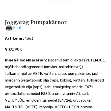
Joggaråg Pumpakärnor
Print
Artikelnr:
4363
Vikt:
90 g
Innehållsdeklaration:
Bagerivetemjöl extra (VETEMJÖL,
mjölbehandlingsmedel (amylas, askorbinsyra)),
fullkornsmjöl av VETE, vatten, sirap, pumpakärnor, jäst,
margarin (vegetabilisk olja (raps, kokos), vatten, fullhärdad
vegetabilisk olja (raps), salt, emulgeringsmedel E471,
antioxidationsmedel E330, arom, vitamin A), salt,
VETEMJÖL, emulgeringsmedel (E472e), druvsocker,
MALTMJÖL (VETE), rapsolja, VETEGLUTEN, enzym.