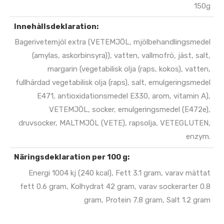
150g
Innehållsdeklaration:
Bagerivetemjöl extra (VETEMJÖL, mjölbehandlingsmedel
(amylas, askorbinsyra)), vatten, vallmofrö, jäst, salt,
margarin (vegetabilisk olja (raps, kokos), vatten,
fullhärdad vegetabilisk olja (raps), salt, emulgeringsmedel
E471, antioxidationsmedel E330, arom, vitamin A),
VETEMJÖL, socker, emulgeringsmedel (E472e),
druvsocker, MALTMJÖL (VETE), rapsolja, VETEGLUTEN,
enzym.
Näringsdeklaration per 100 g:
Energi 1004 kj (240 kcal), Fett 3.1 gram, varav mättat
fett 0.6 gram, Kolhydrat 42 gram, varav sockerarter 0.8
gram, Protein 7.8 gram, Salt 1.2 gram