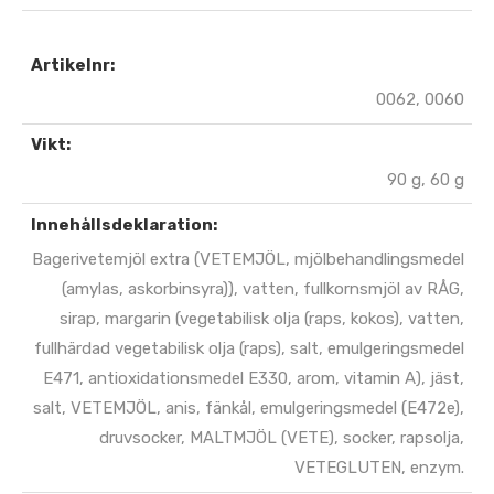
Artikelnr:
0062, 0060
Vikt:
90 g, 60 g
Innehållsdeklaration:
Bagerivetemjöl extra (VETEMJÖL, mjölbehandlingsmedel
(amylas, askorbinsyra)), vatten, fullkornsmjöl av RÅG,
sirap, margarin (vegetabilisk olja (raps, kokos), vatten,
fullhärdad vegetabilisk olja (raps), salt, emulgeringsmedel
E471, antioxidationsmedel E330, arom, vitamin A), jäst,
salt, VETEMJÖL, anis, fänkål, emulgeringsmedel (E472e),
druvsocker, MALTMJÖL (VETE), socker, rapsolja,
VETEGLUTEN, enzym.