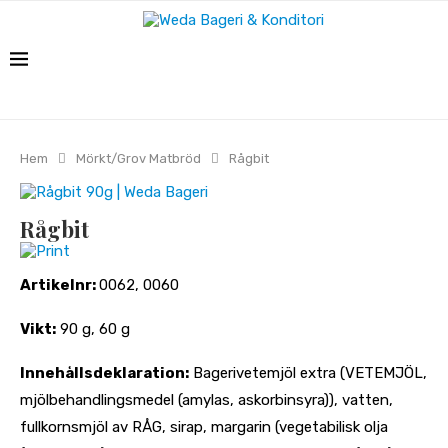
Hem
Mörkt/Grov Matbröd
Rågbit
Rågbit
Print
Artikelnr:
0062, 0060
Vikt:
90 g, 60 g
Innehållsdeklaration:
Bagerivetemjöl extra (VETEMJÖL,
mjölbehandlingsmedel (amylas, askorbinsyra)), vatten,
fullkornsmjöl av RÅG, sirap, margarin (vegetabilisk olja