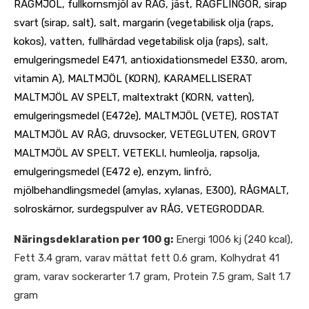
RÅGMJÖL, fullkornsmjöl av RÅG, jäst, RÅGFLINGOR, sirap
svart (sirap, salt), salt, margarin (vegetabilisk olja (raps,
kokos), vatten, fullhärdad vegetabilisk olja (raps), salt,
emulgeringsmedel E471, antioxidationsmedel E330, arom,
vitamin A), MALTMJÖL (KORN), KARAMELLISERAT
MALTMJÖL AV SPELT, maltextrakt (KORN, vatten),
emulgeringsmedel (E472e), MALTMJÖL (VETE), ROSTAT
MALTMJÖL AV RÅG, druvsocker, VETEGLUTEN, GROVT
MALTMJÖL AV SPELT, VETEKLI, humleolja, rapsolja,
emulgeringsmedel (E472 e), enzym, linfrö,
mjölbehandlingsmedel (amylas, xylanas, E300), RÅGMALT,
solroskärnor, surdegspulver av RÅG, VETEGRODDAR.
Näringsdeklaration per 100 g:
Energi 1006 kj (240 kcal),
Fett 3.4 gram, varav mättat fett 0.6 gram, Kolhydrat 41
gram, varav sockerarter 1.7 gram, Protein 7.5 gram, Salt 1.7
gram