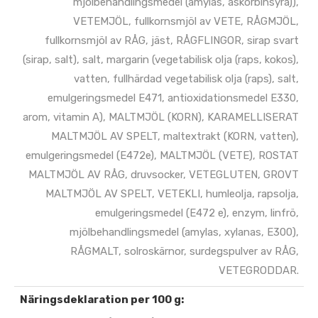
mjölbehandlingsmedel (amylas, askorbinsyra)),
VETEMJÖL, fullkornsmjöl av VETE, RÅGMJÖL,
fullkornsmjöl av RÅG, jäst, RÅGFLINGOR, sirap svart
(sirap, salt), salt, margarin (vegetabilisk olja (raps, kokos),
vatten, fullhärdad vegetabilisk olja (raps), salt,
emulgeringsmedel E471, antioxidationsmedel E330,
arom, vitamin A), MALTMJÖL (KORN), KARAMELLISERAT
MALTMJÖL AV SPELT, maltextrakt (KORN, vatten),
emulgeringsmedel (E472e), MALTMJÖL (VETE), ROSTAT
MALTMJÖL AV RÅG, druvsocker, VETEGLUTEN, GROVT
MALTMJÖL AV SPELT, VETEKLI, humleolja, rapsolja,
emulgeringsmedel (E472 e), enzym, linfrö,
mjölbehandlingsmedel (amylas, xylanas, E300),
RÅGMALT, solroskärnor, surdegspulver av RÅG,
VETEGRODDAR.
Näringsdeklaration per 100 g: